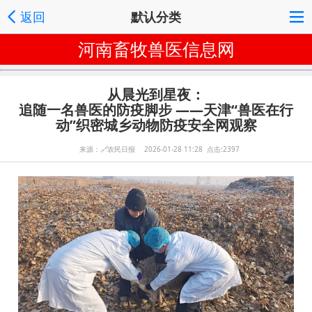
返回
默认分类
河南畜牧兽医信息网
从晨光到星夜：
追随一名兽医的防疫脚步 ——天津“兽医在行
动”织密城乡动物防疫安全网观察
来源：
🔗
农民日报 2026-01-28 11:28 点击:2397