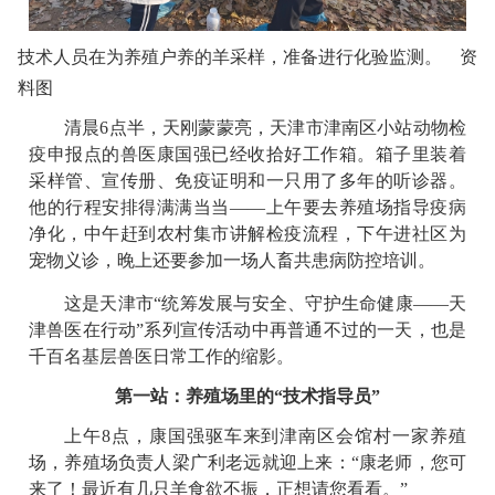
技术人员在为养殖户养的羊采样，准备进行化验监测。 资
料图
清晨6点半，天刚蒙蒙亮，天津市津南区小站动物检
疫申报点的兽医康国强已经收拾好工作箱。箱子里装着
采样管、宣传册、免疫证明和一只用了多年的听诊器。
他的行程安排得满满当当——上午要去养殖场指导疫病
净化，中午赶到农村集市讲解检疫流程，下午进社区为
宠物义诊，晚上还要参加一场人畜共患病防控培训。
这是天津市“统筹发展与安全、守护生命健康——天
津兽医在行动”系列宣传活动中再普通不过的一天，也是
千百名基层兽医日常工作的缩影。
第一站：养殖场里的“技术指导员”
上午8点，康国强驱车来到津南区会馆村一家养殖
场，养殖场负责人梁广利老远就迎上来：“康老师，您可
来了！最近有几只羊食欲不振，正想请您看看。”