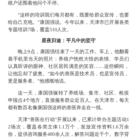
殖户还围着他问个不停。
“这样的培训我们每月都有，既要给群众宣传，也要
给自己充电。”康国强说。今年以来，天津市已开展各类
专题培训7场，覆盖510人次。
星夜归途：平凡中的坚守
晚上9点，康国强结束了一天的工作。车上，他翻看
着手机里当天的照片：养殖户恍然大悟的表情、学员们
认真听讲的眼神、社区居民满意的笑容……这些瞬间，
让他忘却了疲惫。“如今的兽医是技术员，也是宣传员，
更是服务者。”他感慨地说。
这一天，康国强辗转了养殖场、集市、社区、检疫
申报点4个地方，直接服务群众近百人。在天津市，每天
都有数百名像康国强这样的兽医奔走在一线。
天津“兽医在行动”开展以来，已累计举办主题活动1
2场次，覆盖各类主体1.1万个，发放宣传资料1.6万余
份，提供咨询服务400余人次，解答问题近千个。数字背