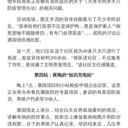
他年轻兽医正在解答居民提出的关于《天津市饲养犬只
防疫管理办法》的相关问题。
活动现场，图文并茂的宣传挂图吸引了不少市民驻
足。“原来给狗打疫苗不仅是保护狗，更是保护家人”“病
死宠物不能随便扔，有专门处理渠道”……居民的讨论让
康国强倍感欣慰。
这一天，他们仅在这个社区就为40多只犬只进行了
免疫，发放宣传材料200余份。“兽医进社区，不仅服务
了市民，更传播了文明养宠理念。”该社区主任感慨道。
第四站：夜晚的“知识充电站”
晚上7点，康国强回到小站检疫申报点会议室。这里
正在举办布鲁氏菌病防控专题培训，参训的有基层防疫
员、养殖户代表等50余人。
康国强走上讲台，结合白天在养殖场看到的情况，
讲解布病的防控要点。投影仪上播放着病例图片和防控
流程图，台下的养殖户认真记录。培训结束后，几位养