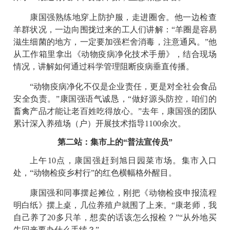
康国强熟练地穿上防护服，走进圈舍。他一边检查
羊群状况，一边向围拢过来的工人们讲解：“羊圈是容易
滋生细菌的地方，一定要加强栏舍消毒，注意通风。”他
从工作箱里拿出《动物疫病净化技术手册》，结合现场
情况，讲解如何通过科学管理阻断疫病垂直传播。
“动物疫病净化不仅是企业责任，更是对全社会食品
安全负责。”康国强语气诚恳，“做好源头防控，咱们的
畜禽产品才能让老百姓吃得放心。”去年，康国强的团队
累计深入养殖场（户）开展技术指导1100余次。
第二站：集市上的“普法宣传员”
上午10点，康国强赶到旭日园菜市场。集市入口
处，“动物检疫乡村行”的红色横幅格外醒目。
康国强和同事摆起摊位，刚把《动物检疫申报流程
明白纸》摆上桌，几位养殖户就围了上来。“康老师，我
自己养了20多只羊，想卖的话该怎么报检？”“从外地买
牛回来要办什么手续？”