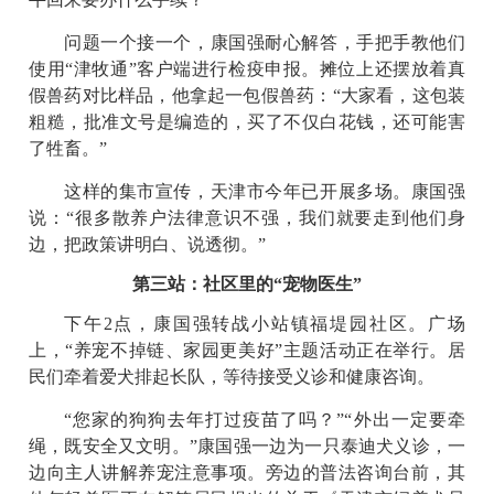
问题一个接一个，康国强耐心解答，手把手教他们
使用“津牧通”客户端进行检疫申报。摊位上还摆放着真
假兽药对比样品，他拿起一包假兽药：“大家看，这包装
粗糙，批准文号是编造的，买了不仅白花钱，还可能害
了牲畜。”
这样的集市宣传，天津市今年已开展多场。康国强
说：“很多散养户法律意识不强，我们就要走到他们身
边，把政策讲明白、说透彻。”
第三站：社区里的“宠物医生”
下午2点，康国强转战小站镇福堤园社区。广场
上，“养宠不掉链、家园更美好”主题活动正在举行。居
民们牵着爱犬排起长队，等待接受义诊和健康咨询。
“您家的狗狗去年打过疫苗了吗？”“外出一定要牵
绳，既安全又文明。”康国强一边为一只泰迪犬义诊，一
边向主人讲解养宠注意事项。旁边的普法咨询台前，其