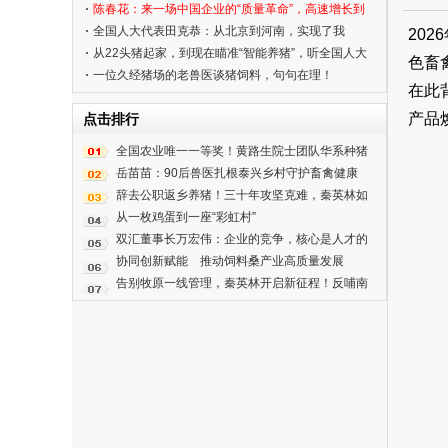
陈春花：来一场中国企业的“质量革命”，高速增长到
高质量发展
全国人大代表田克恭：从北京到河南，实现了我
20
的“科研梦”
从22头猪起家，到现在瞄准“智能养猪”，听全国人大
色畜
代表、牧原董事长秦英林讲述他的创业故事
一位久经猪场的老兽医谈猪饲料，句句在理！
在此
产品
点击排行
全国农业唯一一等奖！黄路生院士团队华系种猪
育种技术攻克生猪种业 “卡脖子” 难题
岳苗苗：90后兽医扎根泰兴乡村守护畜禽健康
辞去公职返乡养猪！三十年攻坚克难，秦英林如
何改写中国养猪产业
从一枚鸡蛋到一座“彩虹村”
双汇董事长万宏伟：企业的竞争，核心是人才的
竞争
协同创新赋能 推动饲料桑产业高质量发展
告别牧原一线管理，秦英林开启新征程！反哺南
阳民营企业家