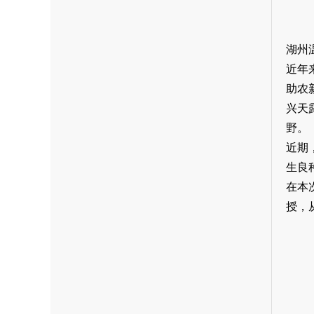
湖州
近年
助农
兴天
野。
近期
生良
在本
授，