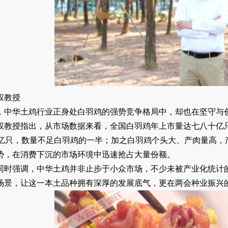
权教授
，中华土鸡行业正身处白羽鸡的强势竞争格局中，却也在坚守与
权教授指出，从市场数据来看，全国白羽鸡年上市量达七八十亿
余亿只，数量不足白羽鸡的一半；加之白羽鸡个头大、产肉量高，
势，在消费下沉的市场环境中迅速抢占大量份额。
同时强调，中华土鸡并非止步于小众市场，不少未被产业化统计
场景，让这一本土品种拥有深厚的发展底气，更在两会种业振兴