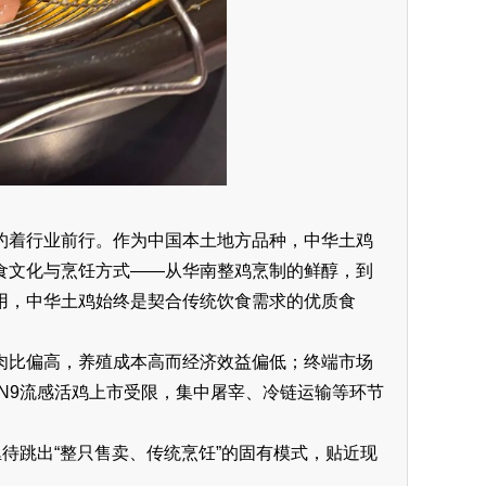
约着行业前行。作为中国本土地方品种，中华土鸡
食文化与烹饪方式——从华南整鸡烹制的鲜醇，到
用，中华土鸡始终是契合传统饮食需求的优质食
肉比偏高，养殖成本高而经济效益偏低；终端市场
N9流感活鸡上市受限，集中屠宰、冷链运输等环节
待跳出“整只售卖、传统烹饪”的固有模式，贴近现