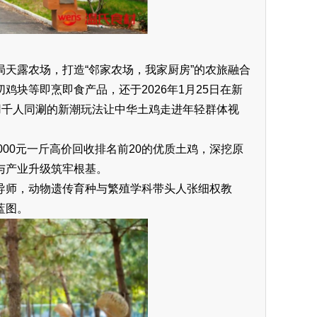
天露农场，打造“邻家农场，我家厨房”的农旅融合
块等即烹即食产品，还于2026年1月25日在新
用千人同涮的新潮玩法让中华土鸡走进年轻群体视
000元一斤高价回收排名前20的优质土鸡，深挖原
与产业升级筑牢根基。
导师，动物遗传育种与繁殖学科带头人张细权教
蓝图。