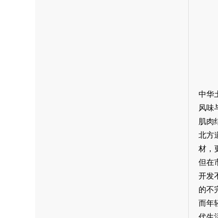
中华
风味
肌肉
北方
材，
但在
开发
的不
而年
代生