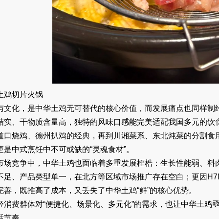
土鸡切片火锅
与文化，是中华土鸡无可替代的核心价值，而发展痛点也同样制
结实、干物质含量高，独特的风味口感能完美适配我国多元的饮
道口烧鸡、德州扒鸡的经典，再到川湘菜系、东北炖菜的分割食
更是中式烹饪中不可或缺的“灵魂食材”。
市场竞争中，中华土鸡也面临着多重发展桎梏：生长性能弱、料
不足、产品类型单一，在北方等区域市场推广存在空白；更因H7
完善，既推高了成本，又丢失了中华土鸡“鲜”的核心优势。
轻消费群体对“便捷化、场景化、多元化”的需求，也让中华土鸡亟
活节奏。