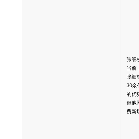
张细
当前
张细
30
的优
但他
费新