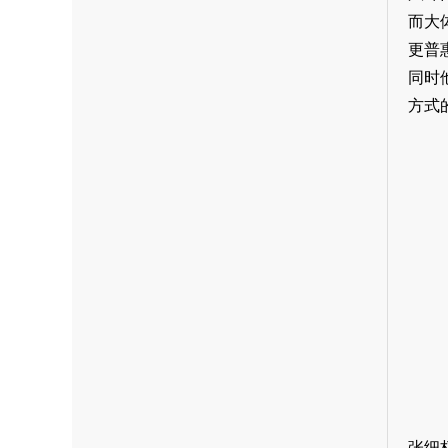
而大
更普
同时
方式
张细