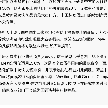
一时间欧洲猪肉行业着急了，欧盟方面表示正研究中方的反倾销
降50%，欧洲市场上的猪肉价格可能暴跌20%，无数中小养殖
也是猪肉及猪肉制品的最大出口方。中国从欧盟进口的猪副产品
不受青睐。
分析人士说，向中国出口这些部位有助于提高整猪的价值，为欧洲
导致欧洲猪肉行业出现巨大业务损失。欧盟农业游说团体Copa-C
的反倾销措施将对欧盟业界造成“严重损害”。
西班牙肉类行业协会负责人表示，这一消息出乎意料，绝不是个
tera Meat公司仅适用15.6%，这是整个欧盟范围内的最低税
话化解欧中猪肉关税冲突，并表示愿协助行业对此问题。荷兰中
ion将面临32.7%的保证金比率，Westfort、Pali Group、Co
员会发言人奥洛夫·吉尔当地时间5日说，欧盟正在研究中国对
，确保农业部门不会成为国际谈判中的牺牲品。