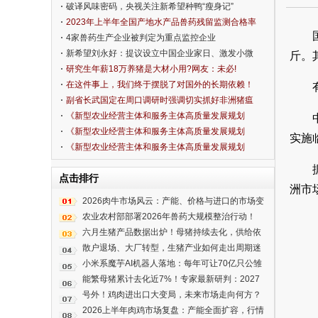
破译风味密码，央视关注新希望种鸭“瘦身记”
2023年上半年全国产地水产品兽药残留监测合格率
为99.2%
4家兽药生产企业被判定为重点监控企业
新希望刘永好：提议设立中国企业家日、激发小微
斤。
市场活力
研究生年薪18万养猪是大材小用?网友：未必!
在这件事上，我们终于摆脱了对国外的长期依赖！
副省长武国定在周口调研时强调切实抓好非洲猪瘟
防控工作
《新型农业经营主体和服务主体高质量发展规划
（2020—2022年）》解读五： 大力推进农民教育培
《新型农业经营主体和服务主体高质量发展规划
实施
训 为主体高质量发展提供人才和智力支持
（2020—2022年）》解读四： 以主体多元发展和服
《新型农业经营主体和服务主体高质量发展规划
务方式创新为重点，推进社会化服务高质量发展
（2020—2022年）》解读三： 引导农民合作社向高
点击排行
质量发展轨道迈进
洲市
2026肉牛市场风云：产能、价格与进口的市场变
局
农业农村部部署2026年兽药大规模整治行动！
六月生猪产品数据出炉！母猪持续去化，供给依
旧高企！
散户退场、大厂转型，生猪产业如何走出周期迷
雾？
小米系魔芋AI机器人落地：每年可让70亿只公雏
免于绞杀
能繁母猪累计去化近7%！专家最新研判：2027
年生猪养殖有望实现合理盈利
号外！鸡肉进出口大变局，未来市场走向何方？
2026上半年肉鸡市场复盘：产能全面扩容，行情