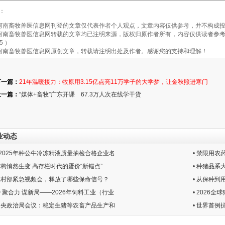
：
畜牧兽医信息网刊登的文章仅代表作者个人观点，文章内容仅供参考，并不构成投
畜牧兽医信息网转载的文章均已注明来源，版权归原作者所有，内容仅供读者参考，
5 ）
南畜牧兽医信息网原创文章，转载请注明出处及作者。感谢您的支持和理解！
下一篇：
21年温暖接力：牧原用3.15亿点亮11万学子的大学梦，让金秋照进寒门
上一篇：
“媒体+畜牧”广东开课 67.3万人次在线学干货
业动态
21-2025年种公牛冷冻精液质量抽检合格企业名
• 禁限用
结构悄然生变 高存栏时代的蛋价“新锚点”
• 种猪品
业农村部紧急视频会，释放了哪些保命信号？
• 从保种到
势 聚合力 谋新局——2026年饲料工业（行业
• 2026
共中央政治局会议：稳定生猪等农畜产品生产和
• 世界首