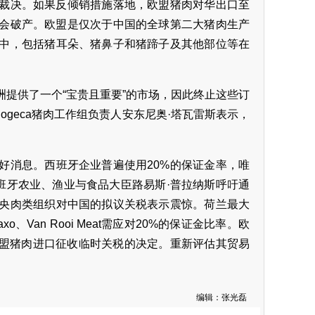
裁决。如果反倾销措施落地，欧盟猪肉对华出口至
户会破产。欧盟是仅次于中国的全球第二大猪肉生产
中，包括猪耳朵、猪鼻子和猪蹄子及其他部位等在
提供了一个“宝贵且重要”的市场，因此终止这些订
ogeca猪肉工作组负责人安东尼奥·塔瓦雷斯表示，
好消息。西班牙企业普遍使用20%的保证金率，唯
率。西班牙农业、渔业与食品大臣路易斯·普拉纳斯呼吁通
央肉类组织对中国的拟议关税表示震惊。荷兰最大
mpaxo、Van Rooi Meat需应对20%的保证金比率。欧
欧盟猪肉进口征收临时关税的决定。重新评估其贸易
编辑：张光磊