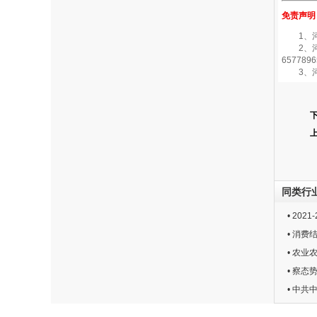
免责声明
1、河南
2、河南
6577896
3、河
同类行
• 20
• 消费
• 农
• 察态
• 中