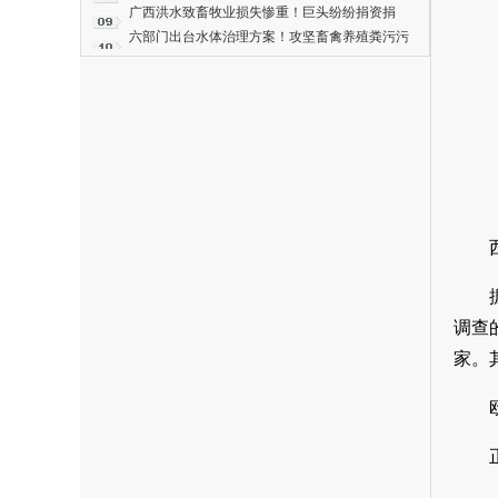
分化震荡，后市拐点已明确！
广西洪水致畜牧业损失惨重！巨头纷纷捐资捐
物！牧原2000万元、海大1000万元、双汇1.5万
六部门出台水体治理方案！攻坚畜禽养殖粪污污
箱火腿……
染
调查
家。