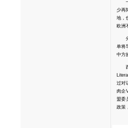
少再
地，
欧洲
单将
中方
Li
过对
肉企V
盟委
政策