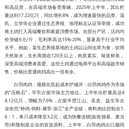
和高品质，在高端市场备受青睐。2025年上半年，其出栏
量达到17.22亿只，同比增长8%，成为增速最快的品类。温
氏、立华等企业通过生态养殖、地理标志认证等举措，成功
将土鸡打入高端餐饮和家庭消费市场。在部分产区，活鸡均
价突破6元/斤，毛利率高达15%-20%，显著高于行业平均
水平。例如，某生态养殖基地的土鸡以山间虫草为食，饮用
天然泉水，生长周期在120天以上，肉质紧实、味道鲜美，
深受高端消费者喜爱。这些土鸡通过电商平台和高端超市销
售，价格比普通肉鸡高出一倍有余。
白羽肉鸡：规模化筑起成本护城河：白羽肉鸡作为市场
的“压舱石”，牢牢占据市场主力地位。上半年出栏量高达4
4.12亿只，增幅为7.6%，占据半壁江山。圣农、益生等企
业依托“种鸡-饲料-屠宰-加工”全产业链，将料肉比控制在1.
6：1，单只成本降至3.2元，成为快餐连锁(如肯德基、麦当
劳)和预制菜企业的首选原料。上半年，白羽肉鸡出口额同