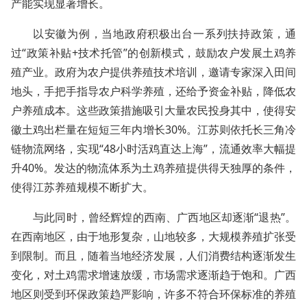
产能实现显著增长。
以安徽为例，当地政府积极出台一系列扶持政策，通
过“政策补贴+技术托管”的创新模式，鼓励农户发展土鸡养
殖产业。政府为农户提供养殖技术培训，邀请专家深入田间
地头，手把手指导农户科学养殖，还给予资金补贴，降低农
户养殖成本。这些政策措施吸引大量农民投身其中，使得安
徽土鸡出栏量在短短三年内增长30%。江苏则依托长三角冷
链物流网络，实现“48小时活鸡直达上海”，流通效率大幅提
升40%。发达的物流体系为土鸡养殖提供得天独厚的条件，
使得江苏养殖规模不断扩大。
与此同时，曾经辉煌的西南、广西地区却逐渐“退热”。
在西南地区，由于地形复杂，山地较多，大规模养殖扩张受
到限制。而且，随着当地经济发展，人们消费结构逐渐发生
变化，对土鸡需求增速放缓，市场需求逐渐趋于饱和。广西
地区则受到环保政策趋严影响，许多不符合环保标准的养殖