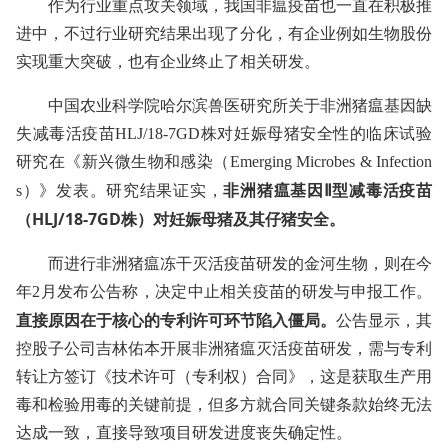
作为行业重点攻关领域，我国非瘟疫苗也一直在积极推
进中，不过行业研究结果出现了分化，有企业例如生物股份
实现重大突破，也有企业终止了相关研发。
中国农业科学院哈尔滨兽医研究所关于非洲猪瘟基因缺
失减毒活疫苗HLJ/18-7GD株对妊娠母猪安全性的临床试验
研究在《新兴微生物和感染（Emerging Microbes & Infection
非洲猪瘟基因Ⅱ型减毒活疫苗
s）》发表。研究结果证实，
（HLJ/18-7GD株）对妊娠母猪及其仔猪安全。
而进行非洲猪瘟冻干灭活疫苗研发的金河生物，则在今
年2月发布公告称，决定中止相关疫苗的研发与申报工作。
直接原因在于核心的专利许可环节陷入僵局。
公告显示，其
控股子公司吉林佑本开展非洲猪瘟灭活疫苗研发，需与专利
转让方签订《技术许可（专利权）合同》，这是获取生产用
毒和检验用毒的关键前提，但多方就合同关键条款始终无法
达成一致，直接导致项目研发进度丧失确定性。