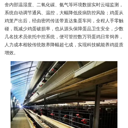
舍内部温湿度、二氧化碳、氨气等环境数据实时云端监测，
系统自动调节通风、温控，大幅降低疫病防控风险；鸡蛋从
鸡笼产出后，经由密闭传送带直达集蛋车间，全程人手零触
碰，既减少鸡蛋破损率，也从源头保障蛋品卫生安全，少数
几名技术员依托中控系统，便可管控数万羽蛋鸡日常饲养，
人力成本相较传统散养降幅超七成，实现科技赋能养鸡提质
增效。