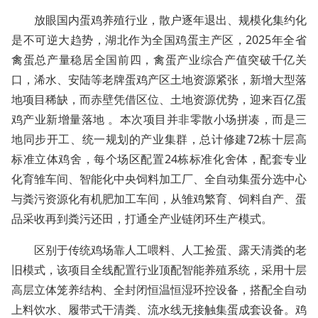
放眼国内蛋鸡养殖行业，散户逐年退出、规模化集约化
是不可逆大趋势，湖北作为全国鸡蛋主产区，2025年全省
禽蛋总产量稳居全国前四，禽蛋产业综合产值突破千亿关
口，浠水、安陆等老牌蛋鸡产区土地资源紧张，新增大型落
地项目稀缺，而赤壁凭借区位、土地资源优势，迎来百亿蛋
鸡产业新增量落地 。本次项目并非零散小场拼凑，而是三
地同步开工、统一规划的产业集群，总计修建72栋十层高
标准立体鸡舍，每个场区配置24栋标准化舍体，配套专业
化育雏车间、智能化中央饲料加工厂、全自动集蛋分选中心
与粪污资源化有机肥加工车间，从雏鸡繁育、饲料自产、蛋
品采收再到粪污还田，打通全产业链闭环生产模式。
区别于传统鸡场靠人工喂料、人工捡蛋、露天清粪的老
旧模式，该项目全线配置行业顶配智能养殖系统，采用十层
高层立体笼养结构、全封闭恒温恒湿环控设备，搭配全自动
上料饮水、履带式干清粪、流水线无接触集蛋成套设备。鸡