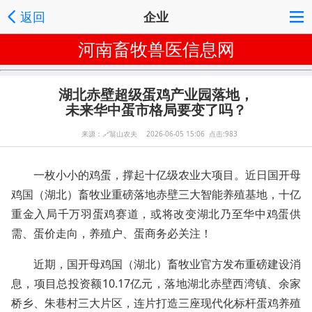
返回
企业
河南畜牧兽医信息网
湖北赤壁超级蛋鸡产业园落地，
未来华中蛋市格局要变了吗？
来源：
🔗
翁山农夫 2026-06-05 15:06 点击:983
一枚小小的鸡蛋，撑起十亿级农业大项目。近日国开母
鸡国（湖北）畜牧业重磅落地赤壁三大智能养殖基地，十亿
重金入局千万羽蛋鸡赛道，或将改变湖北乃至华中鸡蛋供
需、蛋价走向，养殖户、蛋商务必关注！
近期，国开母鸡国（湖北）畜牧业官方发布重磅建设消
息，项目总投资额10.17亿元，落地湖北赤壁西湾镇、余家
桥乡、朱巷村三大片区，连片打造三座现代化标杆蛋鸡养殖