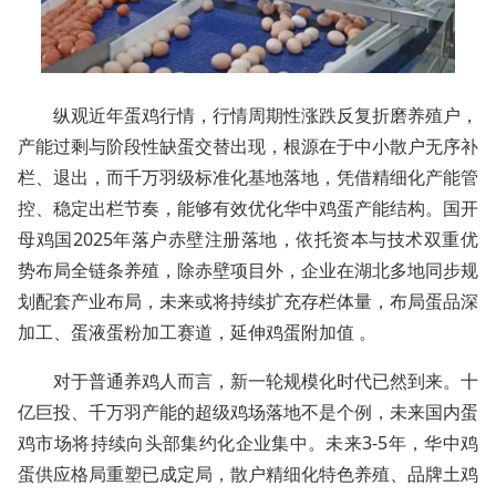
纵观近年蛋鸡行情，行情周期性涨跌反复折磨养殖户，
产能过剩与阶段性缺蛋交替出现，根源在于中小散户无序补
栏、退出，而千万羽级标准化基地落地，凭借精细化产能管
控、稳定出栏节奏，能够有效优化华中鸡蛋产能结构。国开
母鸡国2025年落户赤壁注册落地，依托资本与技术双重优
势布局全链条养殖，除赤壁项目外，企业在湖北多地同步规
划配套产业布局，未来或将持续扩充存栏体量，布局蛋品深
加工、蛋液蛋粉加工赛道，延伸鸡蛋附加值 。
对于普通养鸡人而言，新一轮规模化时代已然到来。十
亿巨投、千万羽产能的超级鸡场落地不是个例，未来国内蛋
鸡市场将持续向头部集约化企业集中。未来3-5年，华中鸡
蛋供应格局重塑已成定局，散户精细化特色养殖、品牌土鸡