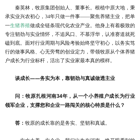
秦英林，牧原集团创始人、董事长。根植中原大地，秉
承实业兴农初心，34年只做一件事——聚焦养猪主业，把单
生猪养殖
一
做成全链条现代化农业产业。他身上有着极致的
专注韧劲与实业情怀，不追风口、不慕浮华，认准赛道就死
磕到底。面对行业周期与风险考验始终坚守初心，以务实笃
行的做事风格、心无旁骛的创业定力，带领牧原从个体养猪
户成长为行业标杆，活出了实业家最本真的模样。
谈成长——务实为本，靠韧劲与真诚做透主业
问：牧原扎根河南34年，从一个小养殖户成长为行业
领军企业，支撑您和企业一路闯关的核心特质是什么？
答：
牧原的成长靠的是务实、坚韧和真诚。