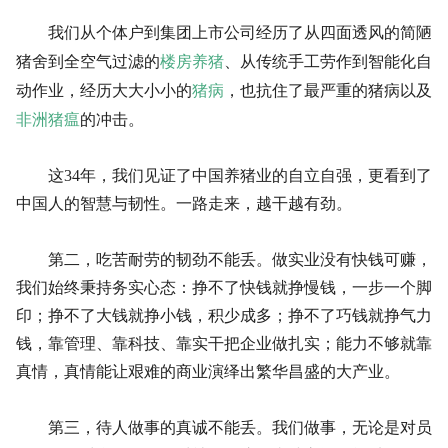
我们从个体户到集团上市公司经历了从四面透风的简陋
楼房养猪
猪舍到全空气过滤的
、从传统手工劳作到智能化自
猪病
动作业，经历大大小小的
，也抗住了最严重的猪病以及
非洲猪瘟
的冲击。
这34年，我们见证了中国养猪业的自立自强，更看到了
中国人的智慧与韧性。一路走来，越干越有劲。
第二，吃苦耐劳的韧劲不能丢。做实业没有快钱可赚，
我们始终秉持务实心态：挣不了快钱就挣慢钱，一步一个脚
印；挣不了大钱就挣小钱，积少成多；挣不了巧钱就挣气力
钱，靠管理、靠科技、靠实干把企业做扎实；能力不够就靠
真情，真情能让艰难的商业演绎出繁华昌盛的大产业。
第三，待人做事的真诚不能丢。我们做事，无论是对员