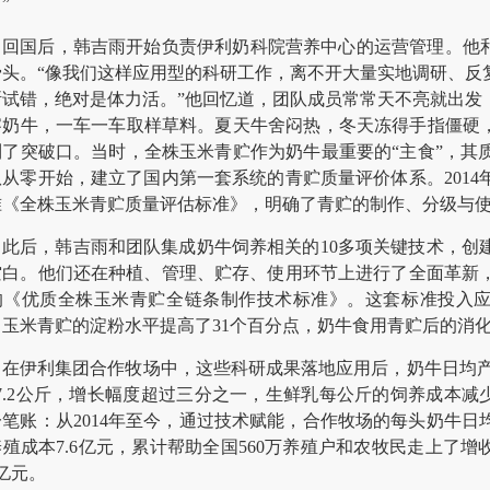
”
回国后，韩吉雨开始负责伊利奶科院营养中心的运营管理。他和
骨头。“像我们这样应用型的科研工作，离不开大量实地调研、反
断试错，绝对是体力活。”他回忆道，团队成员常常天不亮就出发
察奶牛，一车一车取样草料。夏天牛舍闷热，冬天冻得手指僵硬，
到了突破口。当时，全株玉米青贮作为奶牛最重要的“主食”，其
队从零开始，建立了国内第一套系统的青贮质量评价体系。201
准《全株玉米青贮质量评估标准》，明确了青贮的制作、分级与
此后，韩吉雨和团队集成奶牛饲养相关的10多项关键技术，创
空白。他们还在种植、管理、贮存、使用环节上进行了全面革新
的《优质全株玉米青贮全链条制作技术标准》。这套标准投入应
，玉米青贮的淀粉水平提高了31个百分点，奶牛食用青贮后的消化
在伊利集团合作牧场中，这些科研成果落地应用后，奶牛日均产奶量从
37.2公斤，增长幅度超过三分之一，生鲜乳每公斤的饲养成本减
一笔账：从2014年至今，通过技术赋能，合作牧场的每头奶牛日
殖成本7.6亿元，累计帮助全国560万养殖户和农牧民走上了
3亿元。