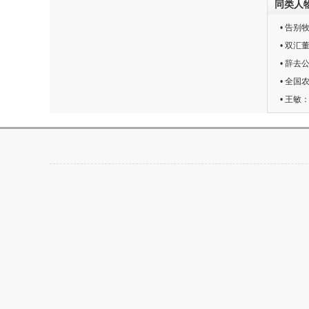
同类人
• 告
• 双
• 辞
• 全
• 王敏