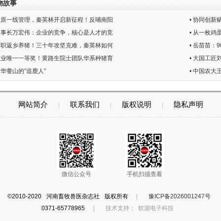
物故事
别牧原一线管理，秦英林开启新征程！反哺南阳
• 协同创
汇董事长万宏伟：企业的竞争，核心是人才的竞
• 从一枚鸡
去公职返乡养猪！三十年攻坚克难，秦英林如何
• 岳苗苗
国农业唯一一等奖！黄路生院士团队华系种猪育
• 大国工
：华蓥山的“追鹿人”
• 中国农大
网站简介
联系我们
版权说明
隐私声明
|
|
|
微信公众号
手机扫描查看
©2010-2020 河南畜牧兽医杂志社 版权所有
|
豫ICP备2026001247号
0371-65778965
|
技术支持：
软源电子科技