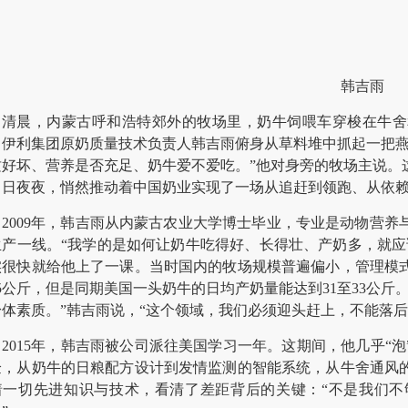
韩吉雨
清晨，内蒙古呼和浩特郊外的牧场里，奶牛饲喂车穿梭在牛舍
。伊利集团原奶质量技术负责人韩吉雨俯身从草料堆中抓起一把燕
质好坏、营养是否充足、奶牛爱不爱吃。”他对身旁的牧场主说。
日日夜夜，悄然推动着中国奶业实现了一场从追赶到领跑、从依
2009年，韩吉雨从内蒙古农业大学博士毕业，专业是动物营
生产一线。“我学的是如何让奶牛吃得好、长得壮、产奶多，就应
实很快就给他上了一课。当时国内的牧场规模普遍偏小，管理模
5公斤，但是同期美国一头奶牛的日均产奶量能达到31至33公
身体素质。”韩吉雨说，“这个领域，我们必须迎头赶上，不能落后
2015年，韩吉雨被公司派往美国学习一年。这期间，他几乎“
验，从奶牛的日粮配方设计到发情监测的智能系统，从牛舍通风
着一切先进知识与技术，看清了差距背后的关键：“不是我们不