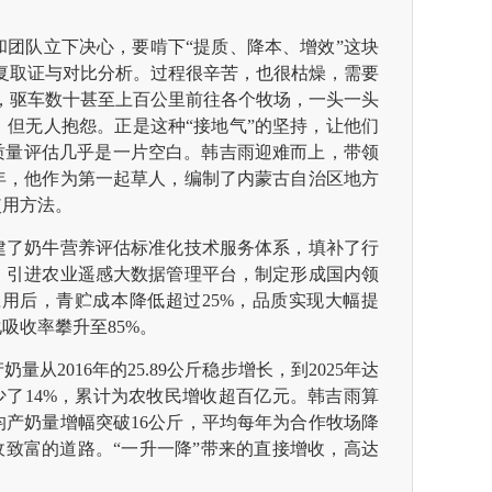
团队立下决心，要啃下“提质、降本、增效”这块
复取证与对比分析。过程很辛苦，也很枯燥，需要
，驱车数十甚至上百公里前往各个牧场，一头一头
但无人抱怨。正是这种“接地气”的坚持，让他们
质量评估几乎是一片空白。韩吉雨迎难而上，带领
4年，他作为第一起草人，编制了内蒙古自治区地方
使用方法。
建了奶牛营养评估标准化技术服务体系，填补了行
，引进农业遥感大数据管理平台，制定形成国内领
用后，青贮成本降低超过25%，品质实现大幅提
吸收率攀升至85%。
2016年的25.89公斤稳步增长，到2025年达
少了14%，累计为农牧民增收超百亿元。韩吉雨算
均产奶量增幅突破16公斤，平均每年为合作牧场降
增收致富的道路。“一升一降”带来的直接增收，高达