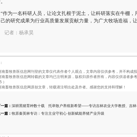
誉。
“作为一名科研人员，让论文扎根于泥土，让科研落实在牛棚，
自己的研究成果为行业高质量发展贡献力量，为广大牧场造福，让
记者：
杨承昊
：
畜牧兽医信息网刊登的文章仅代表作者个人观点，文章内容仅供参考，并不构成投
畜牧兽医信息网转载的文章均已注明来源，版权归原作者所有，内容仅供读者参考，
5 ）
南畜牧兽医信息网原创文章，转载请注明出处及作者。感谢您的支持和理解！
下一篇：
深耕黑猪育种数十载 托举散户养殖新希望——专访吉林农业大学教授、吉林
上一篇：
牧原秦英林专访：专注主业守初心 创新赋能养猪产业升级