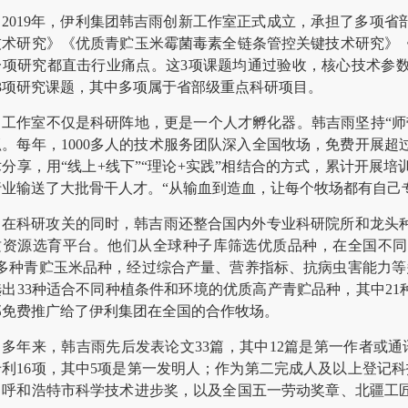
2019年，伊利集团韩吉雨创新工作室正式成立，承担了多项
技术研究》《优质青贮玉米霉菌毒素全链条管控关键技术研究》
一项研究都直击行业痛点。这3项课题均通过验收，核心技术参
13项研究课题，其中多项属于省部级重点科研项目。
工作室不仅是科研阵地，更是一个人才孵化器。韩吉雨坚持“师
抓。每年，1000多人的技术服务团队深入全国牧场，免费开展超
分享，用“线上+线下”“理论+实践”相结合的方式，累计开展培训
行业输送了大批骨干人才。“从输血到造血，让每个牧场都有自己
在科研攻关的同时，韩吉雨还整合国内外专业科研院所和龙头
质资源选育平台。他们从全球种子库筛选优质品种，在全国不同
00多种青贮玉米品种，经过综合产量、营养指标、抗病虫害能力等
选出33种适合不同种植条件和环境的优质高产青贮品种，其中21
部免费推广给了伊利集团在全国的合作牧场。
多年来，韩吉雨先后发表论文33篇，其中12篇是第一作者或
专利16项，其中5项是第一发明人；作为第二完成人及以上登记
、呼和浩特市科学技术进步奖，以及全国五一劳动奖章、北疆工