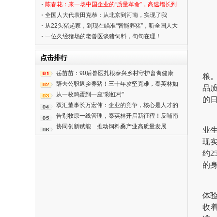
陈春花：来一场中国企业的“质量革命”，高速增长到
高质量发展
全国人大代表田克恭：从北京到河南，实现了我
的“科研梦”
从22头猪起家，到现在瞄准“智能养猪”，听全国人大
代表、牧原董事长秦英林讲述他的创业故事
一位久经猪场的老兽医谈猪饲料，句句在理！
点击排行
岳苗苗：90后兽医扎根泰兴乡村守护畜禽健康
粮
辞去公职返乡养猪！三十年攻坚克难，秦英林如
品
何改写中国养猪产业
从一枚鸡蛋到一座“彩虹村”
的
双汇董事长万宏伟：企业的竞争，核心是人才的
竞争
告别牧原一线管理，秦英林开启新征程！反哺南
阳民营企业家
协同创新赋能 推动饲料桑产业高质量发展
业
现
约2
的
体
收