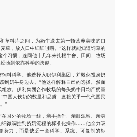
和草料库之间，为奶牛送去第一顿营养美味的口
麦草，放入口中细细咀嚼。“这样就能知道饲草的
这个习惯，连同他十几年来扎根牛舍、田间、牧场
赖经验到依靠科学的跨越。
养与饲料科学。他选择入职伊利集团，并毅然投身奶
该到奶牛身边去。”他这样解释自己的选择。然而
式粗放。伊利集团合作牧场的每头奶牛日均产奶量
斤。“中国人饮奶的数量和品质，直接关乎一代代国民
。”
泡”在国外的牧场一线，亲手操作、亲眼观察、亲身
的细微调控到挤奶流程的标准化操作……他全力吸
够努力，而是缺乏一套科学、系统、可复制的标