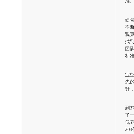
准。
硬
不
观
找
团
标
业
先
升
到
了
低养
20