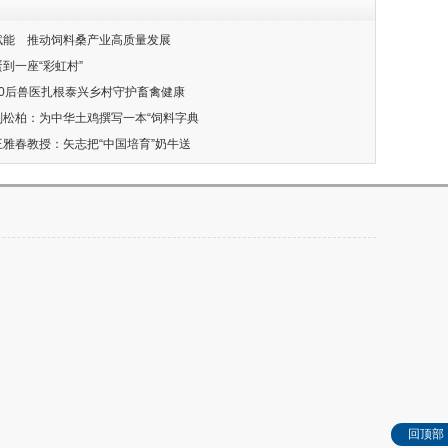
新赋能 推动饲料桑产业高质量发展
蛋到一座“彩虹村”
：90后兽医扎根泰兴乡村守护畜禽健康
匠刘松柏：为中华土鸡撰写一本“饲料字典
王雅春教授：矢志把“中国培育”奶牛送
回顶部