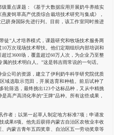
省部级重点课题：《基于大数据应用开展奶牛养殖实
《燕麦饲草高产优质综合栽培技术研究与集成》，
数已跻身国际先进行列。目前，该工作室同时推进
带徒”人才培养模式，课题研究和牧场技术服务两
过10万次现场技术帮扶。他们定期组织内部培训和
超过3600场，覆盖超过60万人次，为企业乃至整
专属的技术明白人。”这是韩吉雨常说的一句话。
种业公司的资源，建立了伊利奶牛科学研究院优质
区域选取示范田，开展选育和种植。前后试种了
多轮筛选，最终挑出123个达标品种，又从中精挑
种是高产高消化率的“王牌”品种。所有这些成果，
通讯作者；以第一起草人制定地方标准7项；申请发
科技成果8项。他先后获得内蒙古自治区农牧业丰收
匠、内蒙古青年五四奖章、自治区五一劳动奖章等