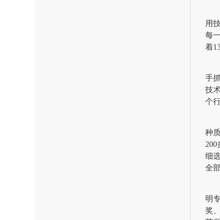
用
每
着
手
技术
个
种
2
细
全
明
奖