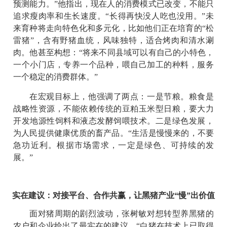
预测能力。”他指出，现在人的消费模式已改变，不能只
追求瘦肉率和生长速度。“长得再快没人吃也没用。”未
来育种将走向特色化和多元化，比如他们正在培育的“松
雷猪”，含有野猪血统，风味独特，适合烤肉和清水涮
肉。他甚至构想：“将来不同县域可以有自己的小特色，
一个小门店，专养一个品种，喂自己加工的种料，服务
一个稳定的消费群体。”
在宏观目标上，他强调了两点：一是节粮。粮食是
战略性资源，不能依赖传统的豆粕玉米型日粮，要大力
开发地源性饲料和液态发酵饲喂技术。二是绿色发展，
为人民提供健康优质的畜产品。“生活是慢慢来的，不要
急功近利。根据市场需求，一定是绿色、可持续的发
展。”
实在建议：对接平台、合作共赢，让黑猪产业“慢”出价值
面对猪周期的剧烈波动，张树敏对想转型养黑猪的
农户和企业给出了最实在的建议。“白猪在技术上已取得