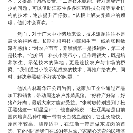
本，又提高了肉品质量。”二是技术赋能。针对黑猪产仔
少的问题，可以借助江苏生多多医药科技公司等专业机
构的技术，逐步提升产仔数。“从根上解决养殖户的顾
虑，他们才会喜欢。”
然而，对于广大中小猪场来说，技术难题往往不是
最大的拦路虎。长期扎根科技小院和生产一线的张树敏
深有感触：“对农户而言，养黑猪第一是找销路，第二才
是技术。”他介绍，科技小院虽小，但作用很大，既是培
养学生、示范技术的阵地，更是连接农户与市场的桥
梁。“我们通过小院示范成熟的技术，再推广给农户。同
时，解决养黑猪‘不好卖’的问题。”
他以吉林新华正公司为例，这家加工企业通过产品
加工和销售，带动周边农户养殖黑猪。“好种产好猪，好
猪产好肉，最后大家才能都受益。”张树敏特别提到了松
辽黑猪这一“明星品种”。他自豪地说：“松辽黑猪是目前
国内培育品种中唯一带有长白猪血统的，它生长较快、
瘦肉率较高、膘厚适中，在江浙一带是做东坡肉的首
选。它的‘根’是我们在1984年从农户家精心选育的民猪基