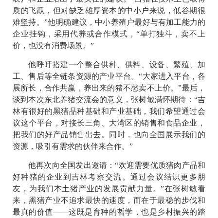
质的飞跃，但对缺乏雄厚资本的中小户来说，低谷期很
难坚持。”他明确建议，中小养殖户最好与有加工能力的
企业挂钩，采用代养或合作模式，“单打独斗，卖不上
价，也没有消费场景。”
他呼吁搭建一个整合供种、供料、设备、繁殖、加
工、售后等全链条资源的产业平台。“大家进入平台，各
展所长，合作共赢，养出来的猪不愁卖不上价。”最后，
谈到本次东北养猪交流会的意义，张树敏满怀期待：“吉
林有很好的黑猪品种基础和产业基础，我们希望通过会
议这个平台，对接长三角、大湾区的销售和食品企业，
把我们的好产品销售出去。同时，也向全国展示我们的
资源，吸引有需求的伙伴来合作。”
他再次向全国发出邀请：“欢迎需要优质猪肉产品和
好种猪的企业到吉林考察交流。通过会议结识更多朋
友，为我们本土猪产业的发展贡献力量。”在张树敏看
来，黑猪产业不追求最快的速度，而在于最稳的步伐和
最真的价值——这既是育种的哲学，也是乡村振兴的踏