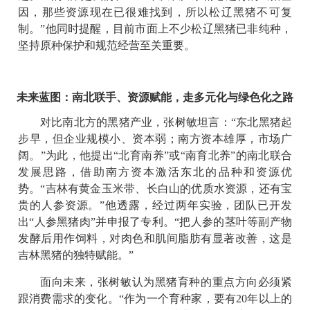
因，那些资源现在已很难找到，所以松辽黑猪不可复
制。”他同时提醒，目前市面上不少松辽黑猪已非纯种，
坚持原种保护和规范经营至关重要。
未来蓝图：南北联手、资源赋能，走多元化与绿色化之路
对比南北方的黑猪产业，张树敏坦言：“东北黑猪起
步早，但企业规模小、资本弱；南方资本雄厚，市场广
阔。”为此，他提出“北育南养”或“南育北养”的南北联合
发展思路，借助南方资本激活东北的品种和资源优
势。“吉林有黄金玉米带、长白山的优质水资源，还有宝
贵的人参资源。”他透露，经过两年实验，团队已开发
出“人参黑猪肉”并申报了专利。“把人参的茎叶等副产物
发酵后用作饲料，对肉色和肌间脂肪有显著改善，这是
吉林黑猪的独特赋能。”
面向未来，张树敏认为黑猪育种的重点方向必须紧
跟消费需求的变化。“作为一个育种家，要有20年以上的