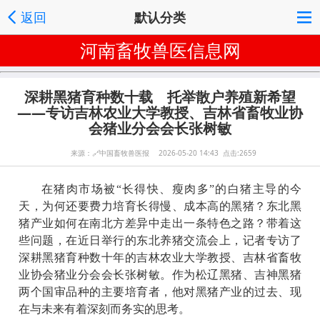
返回
默认分类
河南畜牧兽医信息网
深耕黑猪育种数十载 托举散户养殖新希望
——专访吉林农业大学教授、吉林省畜牧业协
会猪业分会会长张树敏
来源：
🔗
中国畜牧兽医报 2026-05-20 14:43 点击:2659
在猪肉市场被“长得快、瘦肉多”的白猪主导的今
天，为何还要费力培育长得慢、成本高的黑猪？东北黑
猪产业如何在南北方差异中走出一条特色之路？带着这
些问题，在近日举行的东北养猪交流会上，记者专访了
深耕黑猪育种数十年的吉林农业大学教授、吉林省畜牧
业协会猪业分会会长张树敏。作为松辽黑猪、吉神黑猪
两个国审品种的主要培育者，他对黑猪产业的过去、现
在与未来有着深刻而务实的思考。