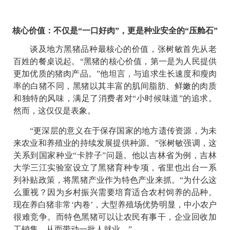
核心价值：不仅是“一口好肉”，更是种业安全的“压舱石”
谈及地方黑猪品种最核心的价值，张树敏首先从老
百姓的餐桌说起。“黑猪的核心价值，第一是为人民提供
更加优质的猪肉产品。”他坦言，与追求生长速度和瘦肉
率的白猪不同，黑猪以其丰富的肌间脂肪、鲜嫩的肉质
和独特的风味，满足了消费者对“小时候味道”的追求。
然而，这仅仅是表象。
“更深层的意义在于保存国家的地方遗传资源，为未
来农业和养殖业的持续发展提供种源。”张树敏强调，这
关系到国家种业“卡脖子”问题。他以吉林省为例，吉林
大学三江实验室设立了黑猪育种专项，省里也出台一系
列补贴政策，将黑猪产业作为特色产业来抓。“为什么这
么重视？因为乡村振兴需要培育适合农村饲养的品种。
现在养白猪非常‘内卷’，大型养殖场优势明显，中小农户
很难竞争。而特色黑猪可以让农民有事干，企业回收加
工销售，从而带动一批人就业。”