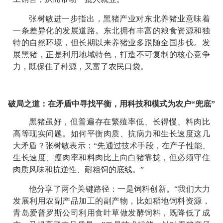
张树敏进一步指出，黑猪产业对东北养猪业意味着
一条差异化的发展道路。东北拥有丰富的粮食资源和独
特的自然环境，但长期以来养猪业多跟随全国步伐。发
展黑猪，正是利用地域特色，打造不可复制的核心竞争
力，既保住了种源，又富了农民口袋。
破局之道：在矛盾中寻找平衡，用科技和模式为农户“兜底”
黑猪虽好，但普遍存在繁殖率低、长得慢、料肉比
高等现实问题。如何平衡肉质、抗病力和生长速度这几
大矛盾？张树敏表示：“先通过技术手段，在产子性能、
生长速度、瘦肉率和料肉比上向白猪靠拢，但必须守住
肉质风味和抗逆性、耐粗饲的底线。”
他分享了两个关键路径：一是饲料创新。“我们大力
发展利用农副产品加工的副产物，比如稻地饲料资源，
青岛爱普罗斯公司利用食叶草做发酵饲料，既降低了成