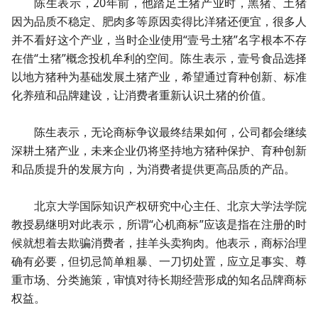
陈生表示，20年前，他踏足土猪产业时，黑猪、土猪
因为品质不稳定、肥肉多等原因卖得比洋猪还便宜，很多人
并不看好这个产业，当时企业使用“壹号土猪”名字根本不存
在借“土猪”概念投机牟利的空间。陈生表示，壹号食品选择
以地方猪种为基础发展土猪产业，希望通过育种创新、标准
化养殖和品牌建设，让消费者重新认识土猪的价值。
陈生表示，无论商标争议最终结果如何，公司都会继续
深耕土猪产业，未来企业仍将坚持地方猪种保护、育种创新
和品质提升的发展方向，为消费者提供更高品质的产品。
北京大学国际知识产权研究中心主任、北京大学法学院
教授易继明对此表示，所谓“心机商标”应该是指在注册的时
候就想着去欺骗消费者，挂羊头卖狗肉。他表示，商标治理
确有必要，但切忌简单粗暴、一刀切处置，应立足事实、尊
重市场、分类施策，审慎对待长期经营形成的知名品牌商标
权益。