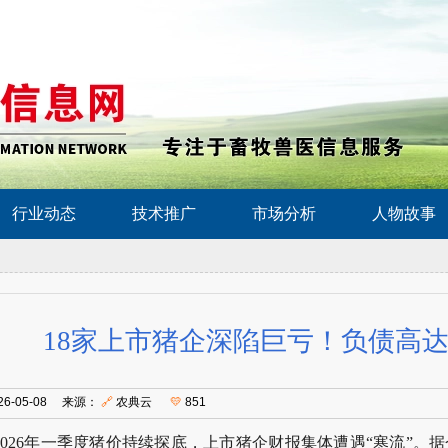
行业动态
技术推广
市场分析
人物故事
18家上市猪企深陷巨亏！负债高达
26-05-08 来源：
🔗
农典云
💛
851
2026年一季度猪价持续探底，上市猪企财报集体遭遇“寒流”。