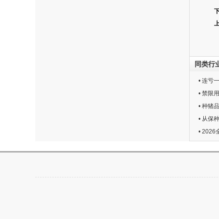
同类行
• 连
• 禁
• 种
• 从保
• 20