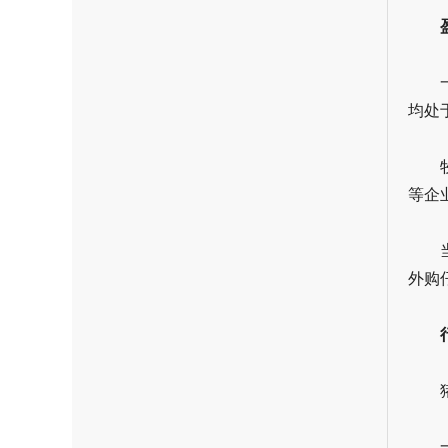
均处
等企
外购