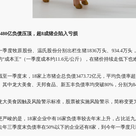
3480亿负债压顶，超8成猪企陷入亏损
一季度牧原股份、温氏股份分别出栏生猪1836万头、934.4万头，
的“成本王”（一季度成本约11.6元/公斤），在猪价持续走低下也
截至一季度末，18家上市猪企总负债3473.72亿元，平均负债率
其中龙大美食、天邦食品、新五丰负债率均突破80%，分别为84.79%
龙大美食因触及风险警示标准，股票被实施风险警示，简称变更为“
更严峻的是，18家企业中有16家负债率较去年末上升，占比近
去年三季度末负债率在50%以下的企业还有8家，到今年一季度只