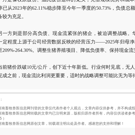
已从2023年的62.11%稳步降至今年一季度的50.73%，负债总
备较为充足。
另一方则是部分高负债、现金流紧张的猪企，被迫调整战略。
一定程度上源于公司经营数据反映的经营压力——2025年归母净
至209%-264.30%。调整生猪养殖项目、降低负债率、保持现
当前猪价跌破10元/公斤，创下近十年新低。行业何时见底，无
完成之前，现金流比利润更重要，适时的战略调整可能比无为等
：
畜牧兽医信息网刊登的文章仅代表作者个人观点，文章内容仅供参考，并不构成投
畜牧兽医信息网转载的文章均已注明来源，版权归原作者所有，内容仅供读者参考，
5 ）
南畜牧兽医信息网原创文章，转载请注明出处及作者。感谢您的支持和理解！