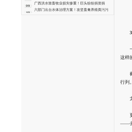
分化震荡，后市拐点已明确！
广西洪水致畜牧业损失惨重！巨头纷纷捐资捐
物！牧原2000万元、海大1000万元、双汇1.5万
六部门出台水体治理方案！攻坚畜禽养殖粪污污
箱火腿……
染
这样
行列。
——