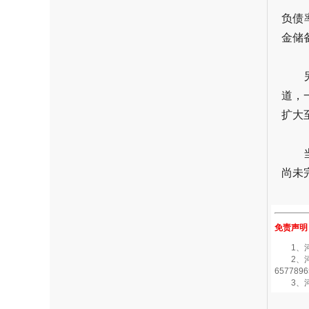
负债率
金储
道，
扩大
尚未
免责声明
1、河南
2、河南
6577896
3、河