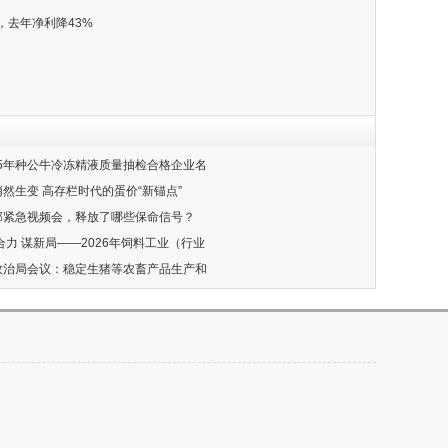
，去年净利降43%
-2025年种公牛冷冻精液质量抽检合格企业名
悄然生变 高存栏时代的蛋价“新锚点”
村部紧急视频会，释放了哪些保命信号？
聚合力 谋新局——2026年饲料工业（行业
央政治局会议：稳定生猪等农畜产品生产和