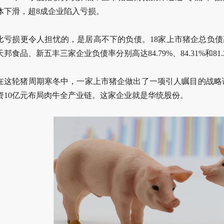
体下滑，超8成企业陷入亏损。
比亏损更令人担忧的，是居高不下的负债。18家上市猪企总负债高达
邦食品、新五丰三家企业负债率分别高达84.79%、84.31%和81
在这轮猪周期寒冬中，一家上市猪企做出了一项引人瞩目的战略调
资10亿元布局肉牛全产业链。这家企业就是华统股份。