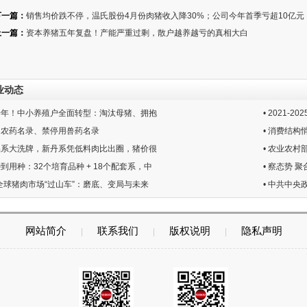
下一篇：
销售均价跌不停，温氏股份4月份肉猪收入降30%；公司今年首季亏超10亿元
上一篇：
资本养猪五年复盘！产能严重过剩，散户越养越亏的真相大白
业动态
亏一年！中小养殖户全面转型：淘汰母猪、拥抱
• 2021
限用农药名录、禁停用兽药名录
• 消费结构
猪品系大洗牌，新丹系凭低料肉比出圈，猪价很
• 农业农
种到用种：32个培育品种 + 18个配套系，中
• 察态势 
26全球猪肉市场“过山车”：磨底、变局与未来
• 中共中
网站简介
联系我们
版权说明
隐私声明
|
|
|