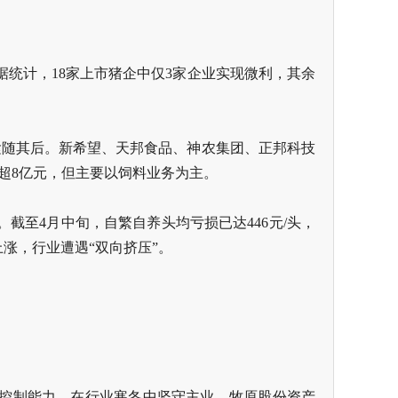
统计，18家上市猪企中仅3家企业实现微利，其余
亿元紧随其后。新希望、天邦食品、神农集团、正邦科技
利超8亿元，但主要以饲料业务为主。
截至4月中旬，自繁自养头均亏损已达446元/头，
上涨，行业遭遇“双向挤压”。
控制能力，在行业寒冬中坚守主业。牧原股份资产