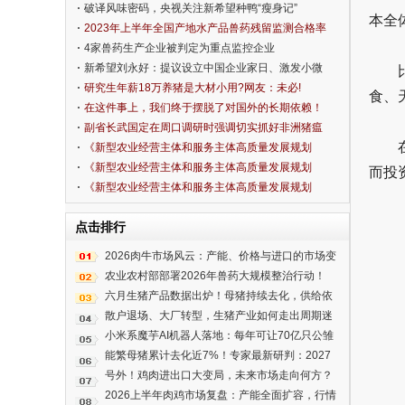
破译风味密码，央视关注新希望种鸭“瘦身记”
本全
2023年上半年全国产地水产品兽药残留监测合格率
为99.2%
4家兽药生产企业被判定为重点监控企业
新希望刘永好：提议设立中国企业家日、激发小微
市场活力
研究生年薪18万养猪是大材小用?网友：未必!
食、天
在这件事上，我们终于摆脱了对国外的长期依赖！
副省长武国定在周口调研时强调切实抓好非洲猪瘟
防控工作
《新型农业经营主体和服务主体高质量发展规划
（2020—2022年）》解读五： 大力推进农民教育培
《新型农业经营主体和服务主体高质量发展规划
而投
训 为主体高质量发展提供人才和智力支持
（2020—2022年）》解读四： 以主体多元发展和服
《新型农业经营主体和服务主体高质量发展规划
务方式创新为重点，推进社会化服务高质量发展
（2020—2022年）》解读三： 引导农民合作社向高
点击排行
质量发展轨道迈进
2026肉牛市场风云：产能、价格与进口的市场变
局
农业农村部部署2026年兽药大规模整治行动！
六月生猪产品数据出炉！母猪持续去化，供给依
旧高企！
散户退场、大厂转型，生猪产业如何走出周期迷
雾？
小米系魔芋AI机器人落地：每年可让70亿只公雏
免于绞杀
能繁母猪累计去化近7%！专家最新研判：2027
年生猪养殖有望实现合理盈利
号外！鸡肉进出口大变局，未来市场走向何方？
2026上半年肉鸡市场复盘：产能全面扩容，行情