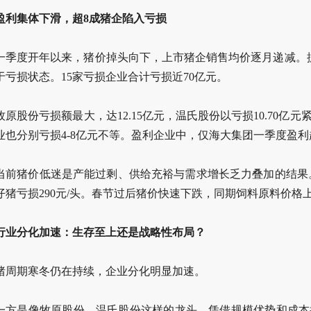
盈利集体下滑，超8成猪企陷入亏损
一季度开年以来，猪价掉头向下，上市猪企销售均价逐月递减。据
于亏损状态。15家亏损企业合计亏损近70亿元。
牧原股份亏损额最大，达12.15亿元，温氏股份以亏损10.70
业也分别亏损4-8亿元不等。盈利企业中，仅海大集团一季度盈
当前猪价低迷是产能过剩、供给充裕与需求增长乏力叠加的结果。
仔猪亏损290元/头。春节过后猪价快速下跌，同期饲料原料价格
行业分化加速：生存至上还是战略性布局？
猪周期寒冬仍在持续，企业分化明显加速。
一方是像牧原股份、温氏股份这样的龙头，凭借规模优势和成本